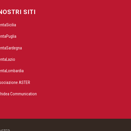
 NOSTRI SITI
entaSicilia
entaPuglia
entaSardegna
entaLazio
entaLombardia
sociazione ASTER
chidea Communication